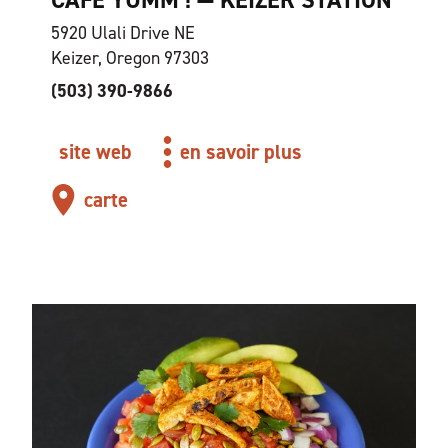
CAFE YUMM ! — KEIZER STATION
5920 Ulali Drive NE
Keizer, Oregon 97303
(503) 390-9866
site web
en savoir plus
carte