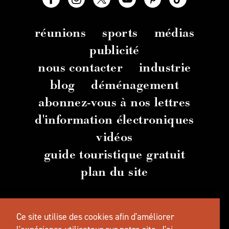
réunions
sports
médias
publicité
nous contacter
industrie
blog
déménagement
abonnez-vous à nos lettres
d'information électroniques
vidéos
guide touristique gratuit
plan du site
© 2026 TravelSalem.com par Travel Salem
-
Ce site utilise des cookies afin d'améliorer
Salem
, Oregon
- (
503) 581 4325
-
Adresse
postale
: