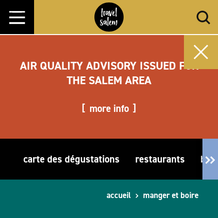
Aller directement au contenu
AIR QUALITY ADVISORY ISSUED FOR
THE SALEM AREA
more info
carte des dégustations
restaurants
bras
accueil
manger et boire