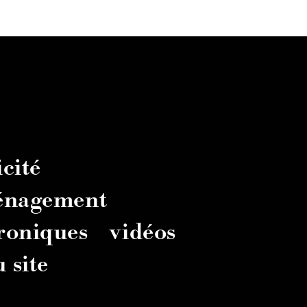
cité
énagement
troniques
vidéos
 site