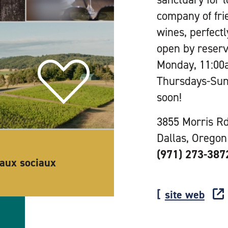
company of frie
wines, perfectl
open by reserv
Monday, 11:00a
Thursdays-Sund
soon!
3855 Morris Rd
Dallas, Oregon
(971) 273-387
eaux sociaux
site web