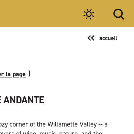
accueil
r la page
E ANDANTE
zy corner of the Willamette Valley -- a
overs of wine, music, nature, and the