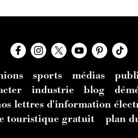
nions
sports
médias
publi
acter
industrie
blog
dém
os lettres d'information élec
e touristique gratuit
plan du