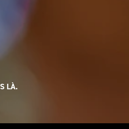
S LÀ.