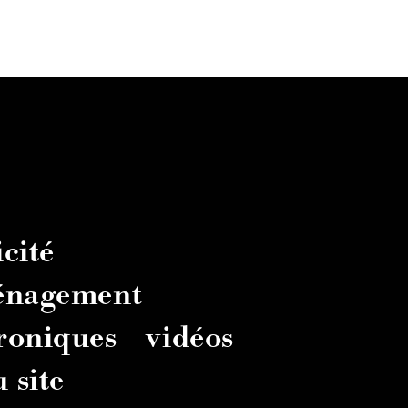
cité
énagement
troniques
vidéos
 site