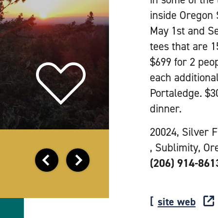
inside Oregon 
May 1st and Se
tees that are 1
$699 for 2 peop
each additiona
Portaledge. $3
dinner.
20024, Silver 
, Sublimity, O
(206) 914-861
site web