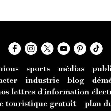
nions
sports
médias
publi
acter
industrie
blog
dém
os lettres d'information élec
e touristique gratuit
plan du