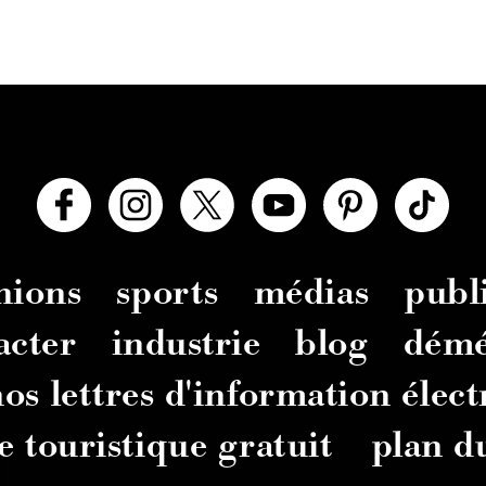
nions
sports
médias
publi
acter
industrie
blog
dém
os lettres d'information élec
e touristique gratuit
plan du