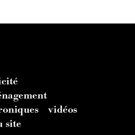
cité
énagement
troniques
vidéos
 site