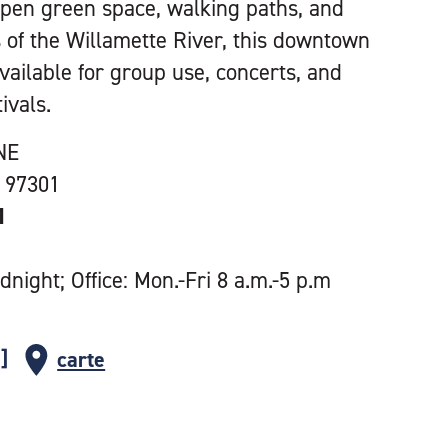
open green space, walking paths, and
s of the Willamette River, this downtown
vailable for group use, concerts, and
ivals.
NE
 97301
1
dnight; Office: Mon.-Fri 8 a.m.-5 p.m
carte