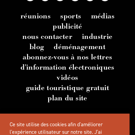
réunions
sports
médias
publicité
nous contacter
industrie
blog
déménagement
abonnez-vous à nos lettres
d'information électroniques
vidéos
guide touristique gratuit
plan du site
© 2026 TravelSalem.com par Travel Salem
-
Ce site utilise des cookies afin d'améliorer
Salem
, Oregon
- (
503) 581 4325
-
Adresse
postale
:
l'expérience utilisateur sur notre site.
J'ai
630 Center St. NE, Salem, OR 97301