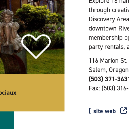
Explore 16 han
through creati
Discovery Area
downtown River
membership oppo
party rentals,
116 Marion St.
Salem, Oregon
(503) 371-363
Fax: (503) 316
ociaux
site web