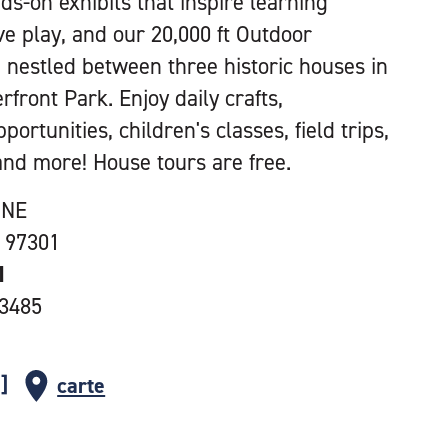
ds-on exhibits that inspire learning
ve play, and our 20,000 ft Outdoor
 nestled between three historic houses in
front Park. Enjoy daily crafts,
rtunities, children's classes, field trips,
 and more! House tours are free.
 NE
 97301
1
-3485
carte