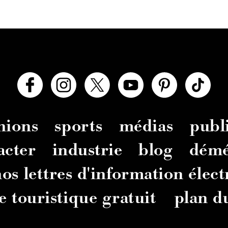
nions
sports
médias
publi
acter
industrie
blog
dém
os lettres d'information élec
e touristique gratuit
plan du