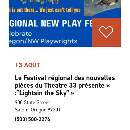
13 AOÛT
Le Festival régional des nouvelles
pièces du Theatre 33 présente «
:
“Lights
in the Sky” »
900 State Street
Salem, Oregon 97301
(503) 580-2276