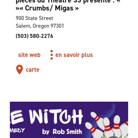
pièces du Theatre 33 présente : «
»
« Crumbs
/ Migas »
900 State Street
Salem, Oregon 97301
(503) 580-2276
site web
en savoir plus
carte