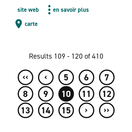
site web
en savoir plus
carte
Results 109 - 120 of 410
‹‹
‹
5
6
7
8
9
10
11
12
›
››
13
14
15